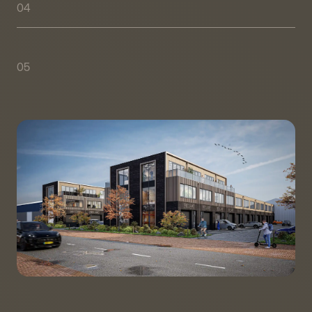
groottes
tussen
de
04
84
m²
m²
BVO
en
183
16
units
zijn
voorzien
van
dakterras
een
uniek
05
Zeer
groene
en
kwalitatieve
uitstraling