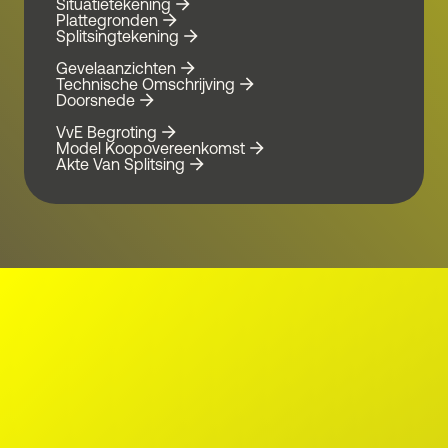
Situatietekening
Plattegronden
Splitsingtekening
Gevelaanzichten
Technische Omschrijving
Doorsnede
VvE Begroting
Model Koopovereenkomst
Akte Van Splitsing