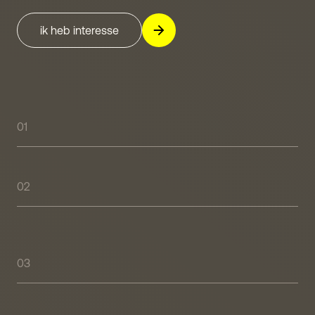
ik heb interesse
01
48
kwalitatief
hoogwaardige
businessunits
02
Pal
aan
de
A22/N197,
met
Wijkeroogpark
het
op
loopafstand
03
4
verschillende
types
met