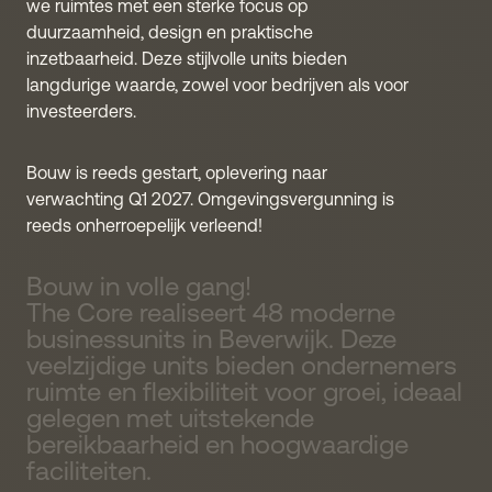
we ruimtes met een sterke focus op
duurzaamheid, design en praktische
inzetbaarheid. Deze stijlvolle units bieden
langdurige waarde, zowel voor bedrijven als voor
investeerders.
Bouw is reeds gestart, oplevering naar
verwachting Q1 2027. Omgevingsvergunning is
reeds onherroepelijk verleend!
Bouw
in
volle
gang!
The
Core
realiseert
48
moderne
businessunits
in
Beverwijk.
Deze
veelzijdige
units
bieden
ondernemers
ruimte
en
flexibiliteit
voor
groei,
ideaal
gelegen
met
uitstekende
bereikbaarheid
en
hoogwaardige
faciliteiten.